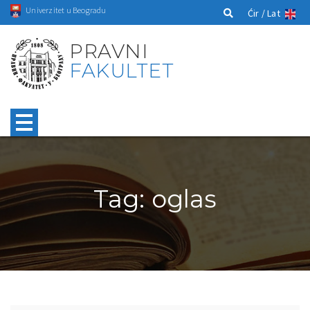
Univerzitet u Beogradu
Ćir /
Lat
PRAVNI
FAKULTET
Tag: oglas