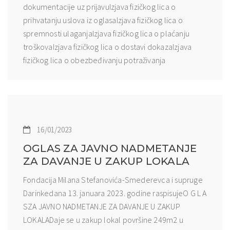
dokumentacije uz prijavuIzjava fizičkog lica o
prihvatanju uslova iz oglasaIzjava fizičkog lica o
spremnosti ulaganjaIzjava fizičkog lica o plaćanju
troškovaIzjava fizičkog lica o dostavi dokazaIzjava
fizičkog lica o obezbeđivanju potraživanja
16/01/2023
OGLAS ZA JAVNO NADMETANJE
ZA DAVANJE U ZAKUP LOKALA
Fondacija Milana Stefanovića-Smederevca i supruge
Darinkedana 13. januara 2023. godine raspisujeO G L A
SZA JAVNO NADMETANJE ZA DAVANJE U ZAKUP
LOKALADaje se u zakup lokal površine 249m2 u