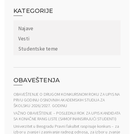
KATEGORIJE
Najave
Vesti
Studentske teme
OBAVEŠTENJA
OBAVEŠTENJE O DRUGOM KONKURSNOM ROKU ZA UPIS NA
PRVU GODINU OSNOVNIH AKADEMSKIH STUDIJA ZA
ŠKOLSKU 2026/2027. GODINU
VAŽNO OBAVEŠTENJE – POSLEDNJI ROK ZA UPIS KANDIDATA
SA KONAČNE RANG LISTE (SAMOFINANSIRAJUĆI STUDENTI)
Univerzitet u Beogradu Pravni fakultet raspisuje konkurs – za
izbor u zvanje i zasnivanje radnog odnosa, za izbor u zvanje