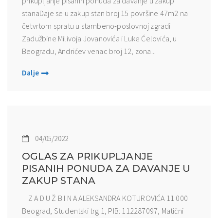
prikupljanje pisanih ponuda za davanje u zakup
stanaDaje se u zakup stan broj 15 površine 47m2 na
četvrtom spratu u stambeno-poslovnoj zgradi
Zadužbine Milivoja Jovanovića i Luke Ćelovića, u
Beogradu, Andrićev venac broj 12, zona...
Dalje
04/05/2022
OGLAS ZA PRIKUPLJANJE
PISANIH PONUDA ZA DAVANJE U
ZAKUP STANA
Z A D U Ž B I N A ALEKSANDRA KOTUROVIĆA 11 000
Beograd, Studentski trg 1, PIB: 112287097, Matični