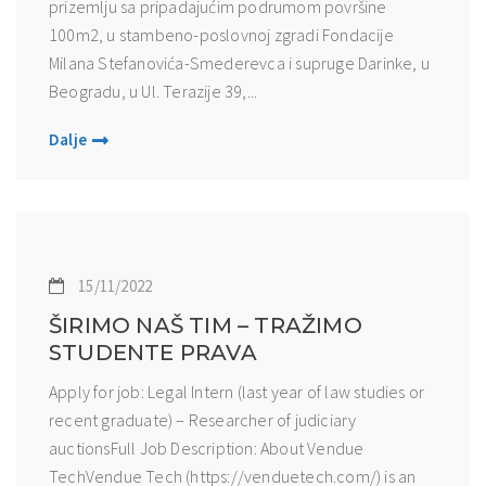
prizemlju sa pripadajućim podrumom površine
100m2, u stambeno-poslovnoj zgradi Fondacije
Milana Stefanovića-Smederevca i supruge Darinke, u
Beogradu, u Ul. Terazije 39,...
Dalje
15/11/2022
ŠIRIMO NAŠ TIM – TRAŽIMO
STUDENTE PRAVA
Apply for job: Legal Intern (last year of law studies or
recent graduate) – Researcher of judiciary
auctionsFull Job Description: About Vendue
TechVendue Tech (https://venduetech.com/) is an