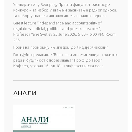
Универзитет у Београду Правни факултет расписује
конкурс – за избор у звање и заснивање радног односа,
за избор у звање и ангажовање ван радног односа
Guest lecture “Independence and accountability of
regulators: judicial, political and peer frameworks”,
Professor Yane Svetiev 25 June 2026, 5.00 – 6.00 PM, Room
236
Позив на промоцију књиге доц. др Лидије Живковић
Гостујуће предавање “Вештачка интелигенција, тржиште
рада и будућност опорезивања” Проф. др Георг
Кофлер, уторак 16. јун 18ч конференцијска сала
АНАЛИ