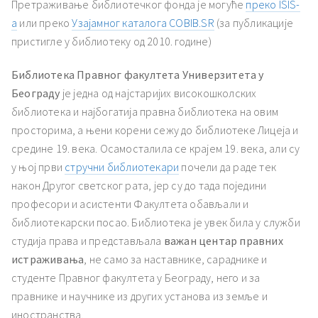
Претраживање библиотечког фонда је могуће
преко ISIS-
а
или преко
Узајамног каталога COBIB.SR
(за публикације
пристигле у библиотеку од 2010. године)
Библиотека Правног факултета Универзитета у
Београду
је једна од најстаријих високошколских
библиотека и најбогатија правна библиотека на овим
просторима, а њени корени сежу до библиотеке Лицеја и
средине 19. века. Осамосталила се крајем 19. века, али су
у њој први
стручни библиотекари
почели да раде тек
након Другог светског рата, јер су до тада поједини
професори и асистенти Факултета обављали и
библиотекарски посао. Библиотека је увек била у служби
студија права и представљала
важан центар правних
истраживања
, не само за наставнике, сараднике и
студенте Правног факултета у Београду, него и за
правнике и научнике из других установа из земље и
иностранства.