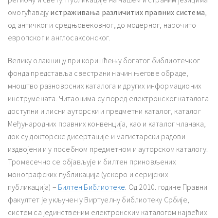
омогућавају
истраживања различитих правних система
,
од античког и средњовековног, до модерног, нарочито
европског и англосаксонског.
Велику олакшицу при коришћењу богатог библиотечког
фонда представља свестрани начин његове обраде,
мноштво разноврсних каталога и других информационих
инструмената. Читаоцима су поред електронског каталога
доступни и лисни ауторски и предметни каталог, каталог
Међународних правних конвенција, као и каталог чланака,
док су докторске дисертације и магистарски радови
издвојени и у посебном предметном и ауторском каталогу.
Тромесечно се објављује и билтен приновљених
монографских публикација (ускоро и серијских
публикација) –
Билтен Библиотеке
. Од 2010. године Правни
факултет је укључен у Виртуелну библиотеку Србије,
систем са јединственим електронским каталогом највећих