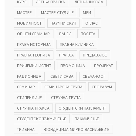
КУРС
ЛЕТЊА ПРАСКА
ЛЕТЊА ШКОЛА
МАСТЕР
МАСТЕР СТУДИЈЕ
МЕИ
ађеност Пословања” – Догађаји
МОБИЛНОСТ
НАУЧНИ СКУП
ОГЛАС
ОПШТИ СЕМИНАР
ПАНЕЛ
ПОСЕТА
ПРАВА ИСТОРИЈА
ПРАВНА КЛИНИКА
ПРАВНА ТЕОРИЈА
ПРАКСА
ПРЕДАВАЊЕ
ПРИЈЕМНИ ИСПИТ
ПРОМОЦИЈА
ПРОЈЕКАТ
РАДИОНИЦА
СВЕТИ САВА
СВЕЧАНОСТ
СЕМИНАР
СЕМИНАРСКА ГРУПА
СПОРАЗУМ
СТИПЕНДИЈЕ
СТРУЧНА ГРУПА
СТРУЧНА ПРАКСА
СТУДЕНТСКИ ПАРЛАМЕНТ
СТУДЕНТСКО ТАКМИЧЕЊЕ
ТАКМИЧЕЊЕ
ТРИБИНА
ФОНДАЦИЈА МИРКО ВАСИЉЕВИЋ