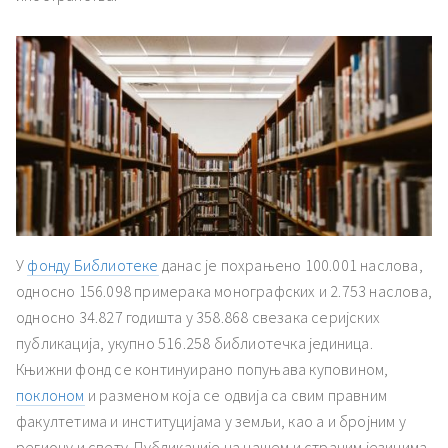
У
фонду Библиотеке
данас је похрањено 100.001 наслова,
односно 156.098 примерака монографских и 2.753 наслова,
односно 34.827 годишта у 358.868 свезака серијских
публикација, укупно 516.258 библиотечка јединица.
Књижни фонд се континуирано попуњава куповином,
поклоном
и разменом која се одвија са свим правним
факултетима и институцијама у земљи, као а и бројним у
региону и свету. Публикације на нашем и страним језицима