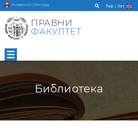
Универзитет у Београду
Ћир /
Лат
ПРАВНИ
ФАКУЛТЕТ
Библиотека