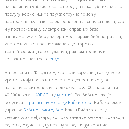
читаоницама Библиотеке се поред давања публикација на
послугу корисницима пружа стручна помоћ у
претраживању нашег електронског и лисних каталога, као
и у претраживању електронских правних база,
изналажењу и избору литературе, изради библиографија,
мастер и магистарских радова и докторских
теза. Информације о службама, радном времену и
контактима наћи ћете
овде
.
Запослени на Факултету, као и сви корисници академске
мреже, имају преко интернета могућност приступа
највећим електронским сервисима са 35.000 часописа и
40.000 књига –
КОБСОН
(
упутство
). Рад библиотеке је
регулисан
Правилником о раду Библиотеке
. Библиотеком
управља
Библиотечки одбор
. Изван Библиотеке, у
Семинару за међународно право чува се књижни фонд који
садржи документацију везану за рад међународних