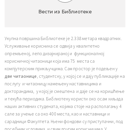
Вести из Библиотеке
Укупна површина Библиотеке је 2.338 метара квадратних.
Услуживање корисника се одвија у квалитетно
опремљеној, лепо дизајнираној и функционалној
корисничкој читаоници која има 75 места са
компјутерским прикључцима. Сам простор је подељен у
две читаонице
, студентску, у којој се и дају публикације на
послугу и читаоницу намењену наставницима и
докторандима, у којој је смештена и даје се на коришћење
и текућа периодика. Библиотеку користи око осам хиљада
наших активних студената, којима стоје на располагању 4
сале за учење са око 400 места, као и наставници и
сарадници Факултета. Њени фондови су приступачни, под
посебним условима, и свим другим корисницима. У