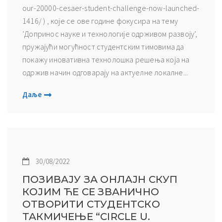
our-20000-cesaer-student-challenge-now-launched-
1416/ ) , које се ове године фокусира на тему
’Допринос науке и технологије одрживом развоју’,
пружајући могућност студентским тимовима да
покажу иновативна технолошка решења која на
одржив начин одговарају на актуелне локалне...
Даље
30/08/2022
ПОЗИВАЈУ ЗА ОНЛАЈН СКУП
КОЈИМ ЋЕ СЕ ЗВАНИЧНО
ОТВОРИТИ СТУДЕНТСКО
ТАКМИЧЕЊЕ “CIRCLE U.