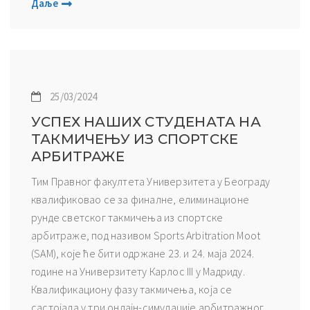
Даље
25/03/2024
УСПЕХ НАШИХ СТУДЕНАТА НА
ТАКМИЧЕЊУ ИЗ СПОРТСКЕ
АРБИТРАЖЕ
Тим Правног факултета Универзитета у Београду
квалификовао се за финалне, елиминационе
рунде светског такмичења из спортске
арбитраже, под називом Sports Arbitration Moot
(SAM), које ће бити одржане 23. и 24. маја 2024.
године на Универзитету Карлос III у Мадриду.
Квалификациону фазу такмичења, која се
састојала у три онлајн-симулације арбитражног