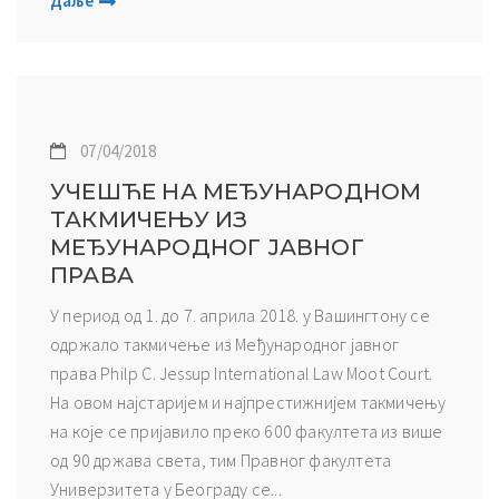
Даље
07/04/2018
УЧЕШЋЕ НА МЕЂУНАРОДНОМ
ТАКМИЧЕЊУ ИЗ
МЕЂУНАРОДНОГ ЈАВНОГ
ПРАВА
У период од 1. до 7. aприла 2018. у Вашингтону се
одржало такмичење из Међународног јавног
права Philp C. Jessup International Law Moot Court.
На овом најстаријем и најпрестижнијем такмичењу
на које се пријавило преко 600 факултета из више
од 90 држава света, тим Правног факултета
Универзитета у Београду се...