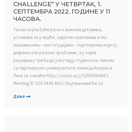
CHALLENGE” У ЧЕТВРТАК, 1.
СЕПТЕМБРА 2022. ГОДИНЕ У 11
ЧАСОВА.
Током скупа биће речи о важним датумима,
условима за учешће, задатим изазовима и ткз.
изазивачима – институцијама – партнерима који су
дефинисали реалне проблеме, а у чијем
решавању треба да учествују студентски тимови
са партнерских универзитета чланица Алијансе.
Линк за учешће https://zoom.us/j/92694064661
Meeting ID: 926 9406 4661 Окупљенима ће се...
Даље