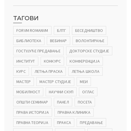
ађеност Пословања” – Догађаји
ТАГОВИ
FORVM ROMANVM
БЛТГ
БЕСЕДНИШТВО
БИБЛИОТЕКА
ВЕБИНАР
ВОЛОНТИРАЊЕ
ГОСТУЈУЋЕ ПРЕДАВАЊЕ
ДОКТОРСКЕ СТУДИЈЕ
ИНСТИТУТ
КОНКУРС
КОНФЕРЕНЦИЈА
КУРС
ЛЕТЊА ПРАСКА
ЛЕТЊА ШКОЛА
МАСТЕР
МАСТЕР СТУДИЈЕ
МЕИ
МОБИЛНОСТ
НАУЧНИ СКУП
ОГЛАС
ОПШТИ СЕМИНАР
ПАНЕЛ
ПОСЕТА
ПРАВА ИСТОРИЈА
ПРАВНА КЛИНИКА
ПРАВНА ТЕОРИЈА
ПРАКСА
ПРЕДАВАЊЕ