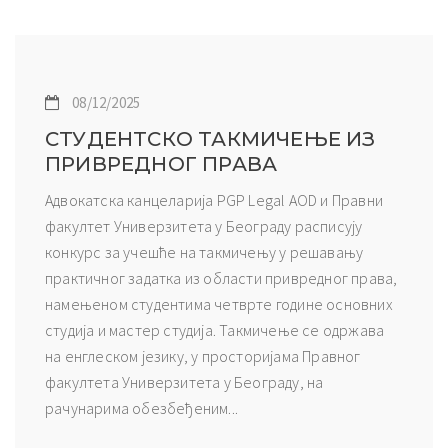
08/12/2025
СТУДЕНТСКО ТАКМИЧЕЊЕ ИЗ
ПРИВРЕДНОГ ПРАВА
Адвокатска канцеларија PGP Legal AOD и Правни
факултет Универзитета у Београду расписују
конкурс за учешће на такмичењу у решавању
практичног задатка из области привредног права,
намењеном студентима четврте године основних
студија и мастер студија. Такмичење се одржава
на енглеском језику, у просторијама Правног
факултета Универзитета у Београду, на
рачунарима обезбеђеним...