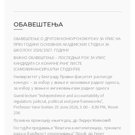
ОБАВЕШТЕЊА
ОБАВЕШТЕЊЕ О ДРУГОМ КОНКУРСНОМ РОКУ ЗА УПИС НА
ПРВУ ГОДИНУ ОСНОВНИХ АКАДЕМСКИХ СТУДИЈА ЗА
ШКОЛСКУ 2026/2027. ГОДИНУ
ВАЖНО ОБАВЕШТЕЊЕ – ПОСЛЕДЊИ РОК ЗА УПИС
КАНДИДАТА СА КОНАЧНЕ РАНГ ЛИСТЕ
(САМОФИНАНСИРАЈУЋИ СТУДЕНТИ)
Универзитет у Београду Правни факултет расписује
конкурс – за избор у звање и заснивање радног односа,
за избор у звање и ангажовање ван радног односа
Guest lecture “Independence and accountability of
regulators: judicial, political and peer frameworks”,
Professor Yane Svetiev 25 June 2026, 5.00 – 6.00 PM, Room
236
Позив на промоцију књиге доц. др Лидије Живковић
Гостујуће предавање “Вештачка интелигенција, тржиште
рада и будућност опорезивања” Проф. др Георг