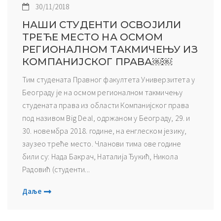
30/11/2018
НАШИ СТУДЕНТИ ОСВОЈИЛИ
ТРЕЋЕ МЕСТО НА ОСМОМ
РЕГИОНАЛНОМ ТАКМИЧЕЊУ ИЗ
КОМПАНИЈСКОГ ПРАВА￼￼
Тим студената Правног факултета Универзитета у
Београду је на осмом регионалном такмичењу
студената права из области Компанијског права
под називом Big Deal, одржаном у Београду, 29. и
30. новембра 2018. године, на енглеском језику,
заузео треће место. Чланови тима ове године
били су: Нада Бакрач, Наталија Ђукић, Никола
Радовић (студенти...
Даље