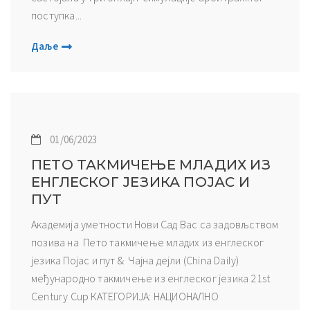
поступка...
Даље
01/06/2023
ПЕТО ТАКМИЧЕЊЕ МЛAДИХ ИЗ
ЕНГЛЕСКОГ ЈЕЗИКА ПОЈАС И
ПУТ
Академија уметности Нови Сад Вас са задовљством
позива на Пето такмичење млaдих из енглеског
језика Појас и пут & Чајна дејли (China Daily)
међународно такмичење из енглеског језика 21st
Century Cup КАТЕГОРИЈА: НАЦИОНАЛНО