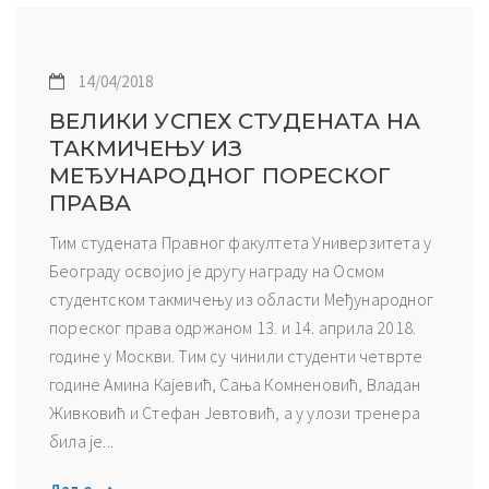
14/04/2018
ВЕЛИКИ УСПЕХ СТУДЕНАТА НА
ТАКМИЧЕЊУ ИЗ
МЕЂУНАРОДНОГ ПОРЕСКОГ
ПРАВА
Тим студената Правног факултета Универзитета у
Београду освојио је другу награду на Осмом
студентском такмичењу из области Међународног
пореског права одржаном 13. и 14. априла 2018.
године у Москви. Тим су чинили студенти четврте
године Амина Кајевић, Сања Комненовић, Владан
Живковић и Стефан Јевтовић, а у улози тренера
била је...