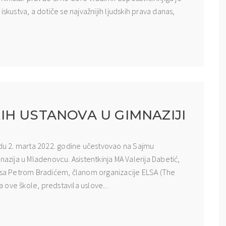
skustva, a dotiče se najvažnijih ljudskih prava danas,
IH USTANOVA U GIMNAZIJI
redu 2. marta 2022. godine učestvovao na Sajmu
nazija u Mladenovcu. Asistentkinja MA Valerija Dabetić,
o sa Petrom Bradićem, članom organizacije ELSA (The
ove škole, predstavila uslove...