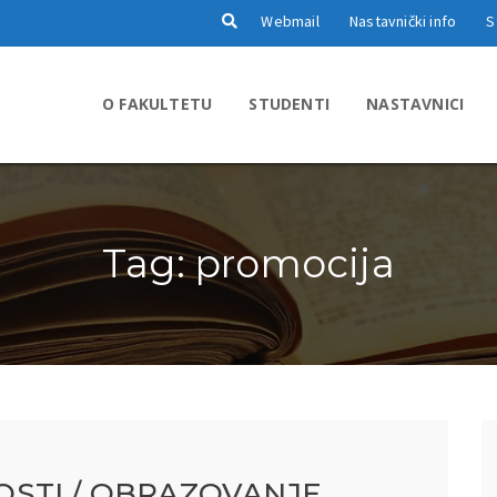
Webmail
Nastavnički info
S
O FAKULTETU
STUDENTI
NASTAVNICI
Tag: promocija
STI / OBRAZOVANJE,