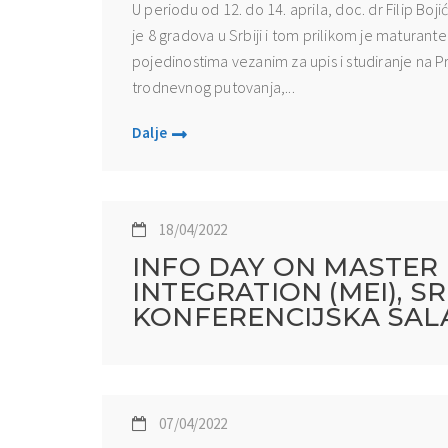
U periodu od 12. do 14. aprila, doc. dr Filip Boj
je 8 gradova u Srbiji i tom prilikom je maturant
pojedinostima vezanim za upis i studiranje na 
trodnevnog putovanja,...
Dalje
18/04/2022
INFO DAY ON MASTER
INTEGRATION (MEI), SRE
KONFERENCIJSKA SAL
07/04/2022