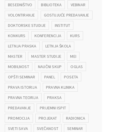
BESEDNIŠTVO
BIBLIOTEKA
VEBINAR
VOLONTIRANJE
GOSTUJUĆE PREDAVANJE
DOKTORSKE STUDIJE
INSTITUT
KONKURS
KONFERENCIJA
KURS
LETNJA PRASKA
LETNJA ŠKOLA
MASTER
MASTER STUDIJE
MEI
MOBILNOST
NAUČNI SKUP
OGLAS
OPŠTI SEMINAR
PANEL
POSETA
PRAVA ISTORIJA
PRAVNA KLINIKA
PRAVNA TEORIJA
PRAKSA
PREDAVANJE
PRIJEMNI ISPIT
PROMOCIJA
PROJEKAT
RADIONICA
SVETI SAVA
SVEČANOST
SEMINAR