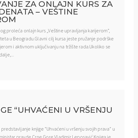
VANJE ZA ONLAJN KURS ZA
DENATA – VEŠTINE
ROM
og proleća onlajn kurs „Veštine upravljanja karijerom”,
ziteta u Beogradu.Glavni cilj kursa jeste pružanje podrške
rom i aktivnom uključivanju na tržište rada.Ukoliko se
alje,...
GE “UHVAĆENI U VRŠENJU
predstavljanje knjige “Uhvaćeni u vršenju svojih prava” u
i ministar pravde Crne Gore Vladimir Leposavić.Knjiga je