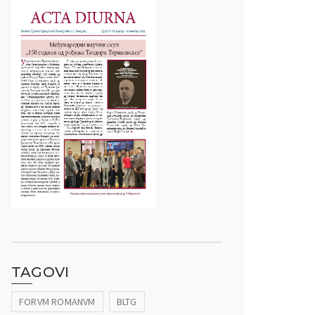
TAGOVI
FORVM ROMANVM
BLTG