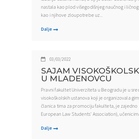
nastala kao plod višegodišnjeg naučnog i ličnog i
kao i njihove zloupotrebe uz...
Dalje
03/03/2022
SAJAM VISOKOŠKOLSK
U MLADENOVCU
Pravni fakultet Univerziteta u Beogradu je u s
visokoškolskih ustanova koji je organizovala gim
članica tima za promociju fakulteta, je zajedn
European Law Students’ Association), učenicima 
Dalje