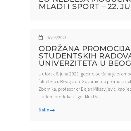
MLADI I SPORT – 22. J
07/06/2023
ODRŽANA PROMOCIJA
STUDENTSKIH RADOV
UNIVERZITETA U BEO
U utorak 6. juna 2023. godine održana je promo
fakulteta u Beogradu. Govornici na promociji bili 
Zbornika, profesor dr Bojan Milisavljević, kao 
student prodekan i Igor Muidža,...
Dalje