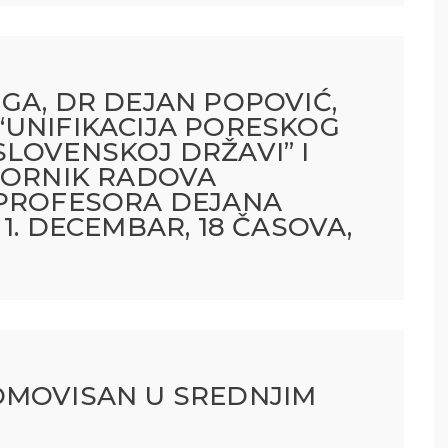
GA, DR DEJAN POPOVIĆ,
“UNIFIKACIJA PORESKOG
LOVENSKOJ DRŽAVI” I
ZBORNIK RADOVA
 PROFESORA DEJANA
1. DECEMBAR, 18 ČASOVA,
OMOVISAN U SREDNJIM