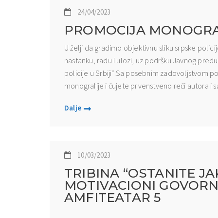
24/04/2023
PROMOCIJA MONOGRAFI
U želji da gradimo objektivnu sliku srpske poli
nastanku, radu i ulozi, uz podršku Javnog preduz
policije u Srbiji“.Sa posebnim zadovoljstvom 
monografije i čujete prvenstveno reči autora i s
Dalje
10/03/2023
TRIBINA “OSTANITE JAK
MOTIVACIONI GOVORNIK,
AMFITEATAR 5