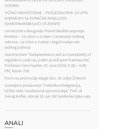
AKADEMSKIH STUDIJA ZA ŠKOLSKU 2026/2027.
GODINU
VAŽNO OBAVEŠTENJE – POSLEDNJI ROK ZA UPIS
KANDIDATA SA KONAČNE RANG LISTE
(SAMOFINANSIRAJUĆI STUDENTI)
Univerzitet u Beogradu Pravni fakultet raspisuje
konkurs – za izbor u zvanje i zasnivanje radnog
odnosa, za izbor u zvanje i angažovanje van
radnog odnosa
Guest lecture “Independence and accountability of
regulators: judicial, political and peer frameworks”,
Professor Yane Svetiev 25 June 2026, 5.00 – 6.00
PM, Room 236
Poziv na promociju knjige doc. dr Lidije Živković
Gostujuće predavanje “Veštačka inteligencija,
tržište rada i budućnost oporezivanja” Prof. dr
Georg Kofler, utorak 16. jun 18č konferencijska sala
ANALI