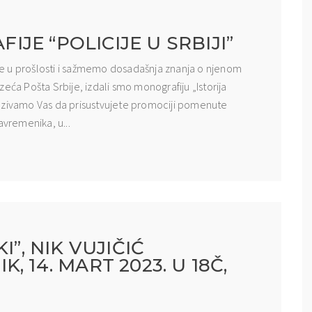
JE “POLICIJE U SRBIJI”
cije u prošlosti i sažmemo dosadašnja znanja o njenom
eća Pošta Srbije, izdali smo monografiju „Istorija
pozivamo Vas da prisustvujete promociji pomenute
avremenika, u...
I”, NIK VUJIČIĆ
 14. MART 2023. U 18Č,