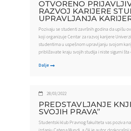
OTVORENO PRIJAVLJI
RAZVOJ KARIJERE STU
UPRAVLJANJA KARIJE
Pozivaju se studenti završnih godina da upišu ov
koji organizuje Centar za razvoj karijere Univer
studentima u uspešnom upravljanju svojom karije
približavate kraju svojih studija i niste sigurni šta d
Dalje
28/03/2022
PREDSTAVLJANJE KNJI
SVOJIH PRAVA”
Studentski klub Pravnog fakulteta vas poziva na 
izdanju Catena Mundi, a čiji je autor doskorašnj