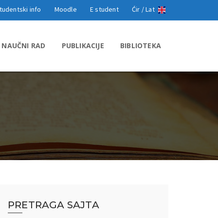
tudentski info
Moodle
E student
Ćir /
Lat
NAUČNI RAD
PUBLIKACIJE
BIBLIOTEKA
PRETRAGA SAJTA