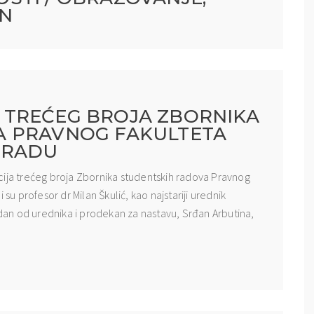
UN
 TREĆEG BROJA ZBORNIKA
A PRAVNOG FAKULTETA
GRADU
cija trećeg broja Zbornika studentskih radova Pravnog
su profesor dr Milan Škulić, kao najstariji urednik
jedan od urednika i prodekan za nastavu, Srđan Arbutina,