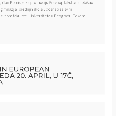
ić, član Komisije za promociju Pravnog fakulteta, obišao
e gimnazija i srednjih škola upoznao sa svim
Pravnom fakultetu Univerziteta u Beogradu. Tokom
 IN EUROPEAN
DA 20. APRIL, U 17Č,
A